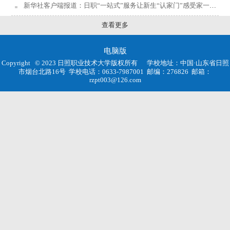
新华社客户端报道：日职“一站式”服务让新生“认家门”感受家一样的暖
查看更多
电脑版
Copyright © 2023 日照职业技术大学版权所有
学校地址：中国·山东省日照
市烟台北路16号
学校电话：0633-7987001
邮编：276826
邮箱：
rzpt003@126.com