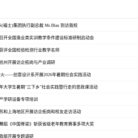
(福士)集团执行副总裁 Ms.Blau 到访我校
召开全国渔业类实训教学条件建设标准研制启动会
获评全国检验检测行业教学名师
杭州开展访企拓岗与产业调研
薪火——创意设计系开展2026年暑期社会实践活动
26年大学生暑期“三下乡”社会实践暨行走的思政课活动
产学研设备专项培训
苏和上海地区开展访企拓岗和校友走访活动
舞蹈《中国脊梁》斩获省级老年教育赛事多项大奖
政部开展专题调研