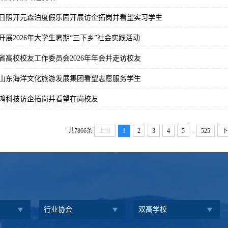
日照开元森泊度假乐园开展访企拓岗并看望实习学生
展2026年大学生暑期“三下乡”社会实践活动
省高校校友工作委员会2026年年会并走访校友
山东海洋文化旅游发展集团看望志愿服务学生
鸿科技访企拓岗并看望在岗校友
...
共7866条
上页
1
2
3
4
5
525
下
行业协会
双高学校