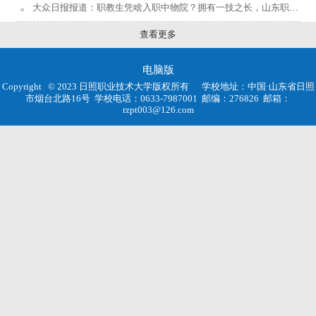
大众日报报道：职教生凭啥入职中物院？拥有一技之长，山东职校毕业生活跃在越来越多的关键岗位
查看更多
电脑版
Copyright © 2023 日照职业技术大学版权所有
学校地址：中国·山东省日照
市烟台北路16号
学校电话：0633-7987001
邮编：276826
邮箱：
rzpt003@126.com