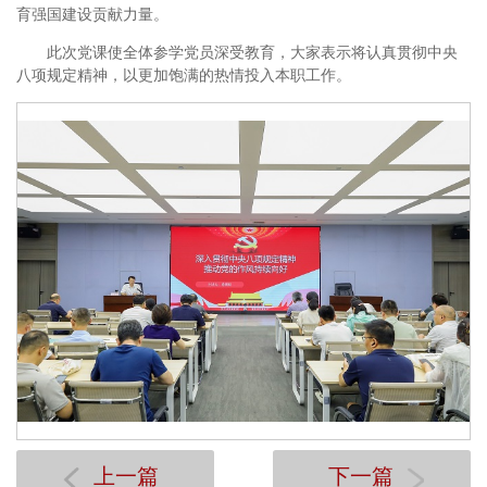
育强国建设贡献力量。
此次党课使全体参学党员深受教育，大家表示将认真贯彻中央
八项规定精神，以更加饱满的热情投入本职工作。
上一篇
下一篇