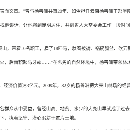
面文章。”曾与杨善洲共事20年、如今担任云南杨善洲干部学
曾找他谈话，让他搬到昆明居住，并到省人大常委会工作一段时
，带着16名职工，雇了18匹马，驮着被褥、锅碗瓢盆、砍刀
，后面积起马牙霜……”在恶劣的自然环境中，杨善洲带领林
，经济价值达3亿元。2009年，82岁的杨善洲把大亮山林场的
名群众从中受益，曾经山高、地贫、水少的大亮山早就成了过去
召下，执着坚守、潜心躬耕于这片土地。