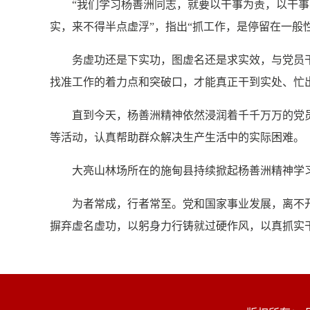
“我们学习杨善洲同志，就要以干事为责，以干事为
实，来不得半点虚浮”，指出“抓工作，是停留在一般
务虚功还是下实功，图虚名还是求实效，与党员干
找准工作的着力点和突破口，才能真正干到实处、忙
直到今天，杨善洲精神依然浸润着千千万万的党员
等活动，认真帮助群众解决生产生活中的实际困难。
大亮山林场所在的施甸县持续掀起杨善洲精神学习
为者常成，行者常至。党和国家事业发展，离不开脚
摒弃虚名虚功，以躬身力行铸就过硬作风，以真抓实