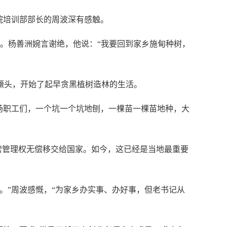
院培训部部长的周波深有感触。
间。杨善洲婉言谢绝，他说：“我要回到家乡施甸种树，
镢头，开始了起早贪黑植树造林的生活。
场职工们，一个坑一个坑地刨，一棵苗一棵苗地种，大
经营管理权无偿移交给国家。如今，这已经是当地最重要
。”周波感慨，“为家乡办实事、办好事，但老书记从