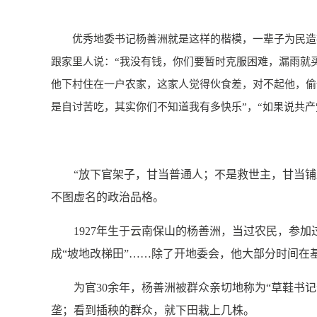
优秀地委书记杨善洲就是这样的楷模，一辈子为民造福
跟家里人说：“我没有钱，你们要暂时克服困难，漏雨就
他下村住在一户农家，这家人觉得伙食差，对不起他，偷
是自讨苦吃，其实你们不知道我有多快乐”，“如果说共产
“放下官架子，甘当普通人；不是救世主，甘当铺路
不图虚名的政治品格。
1927年生于云南保山的杨善洲，当过农民，参加过
成“坡地改梯田”……除了开地委会，他大部分时间在
为官30余年，杨善洲被群众亲切地称为“草鞋书记”
垄；看到插秧的群众，就下田栽上几株。