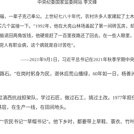
中央纪委国家监委网站 李文峰
，一辈子克己奉公。上世纪七八十年代，农村许多人家建起了土木
买几个盆接一下。”1992年，他在大亮山林场盖起了第一间砖瓦房
偷退回两角饭钱，他硬是赶了一百里夜路还了回去。在一些人眼里，他
党人有职业病，这个病就是自讨苦吃”。
——2021年9月1日，习近平总书记在2021年秋季学期
石。”在岗时躬身为民，退休后荒山播绿，60年如一日，杨善
滇西抗战担架队，学过石匠，做过石工，搞过土改。1977年担
基层，在生产一线，在田间地头。
“农民书记”“草帽书记”。他下乡时，都要带上草鞋、蓑衣、竹