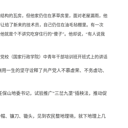
结构的瓦房，但他家仍住在茅草房里，面对老屋漏雨，他
，却让给了新来的技术员，自己仍住在油毛毡棚里。有一次
就是个不讲究吃穿住行的“傻子”。他却说，“有人说我
中央党校（国家行政学院）中青年干部培训班开班式上的讲话
洲用一生的坚守诠释了共产党人不慕虚荣、不务虚功、
任保山地委书记，试验推广“三岔九垄”插秧法，推动促
叶帽、镰刀、锄头，见到农民整地理墒，就下地理上几