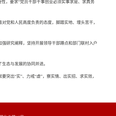
性，要求“党员干部干事创业必须实事求是、求真务
对党和人民高度负责的态度，脚踏实地、埋头苦干，
强研究阐释，坚持开展领导干部蹲点和部门联村入户
了生态与发展的协同并进。
突出“实”、力戒“虚”，察实情、出实招、求实效，