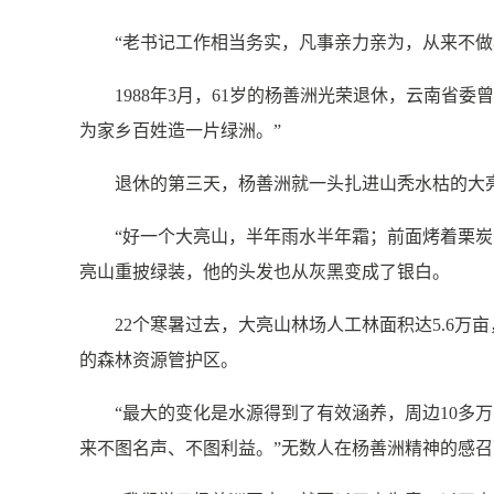
“老书记工作相当务实，凡事亲力亲为，从来不做表
1988年3月，61岁的杨善洲光荣退休，云南省委
为家乡百姓造一片绿洲。”
退休的第三天，杨善洲就一头扎进山秃水枯的大亮山
“好一个大亮山，半年雨水半年霜；前面烤着栗炭火
亮山重披绿装，他的头发也从灰黑变成了银白。
22个寒暑过去，大亮山林场人工林面积达5.6万亩
的森林资源管护区。
“最大的变化是水源得到了有效涵养，周边10多万
来不图名声、不图利益。”无数人在杨善洲精神的感