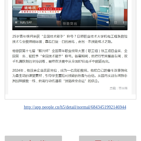
http://app.people.cn/h5/detail/normal/6843451992146944