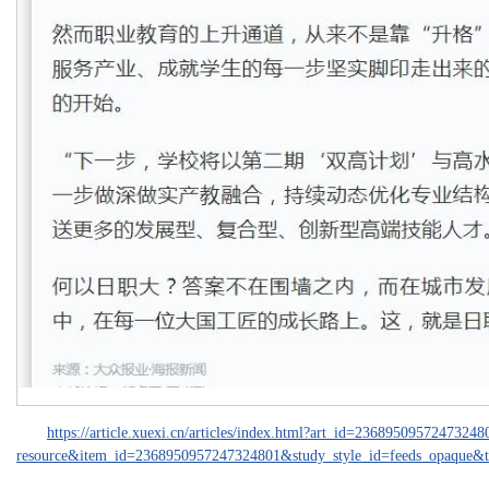
https://article.xuexi.cn/articles/index.html?art_id=236895095724
resource&item_id=2368950957247324801&study_style_id=feeds_opaque&