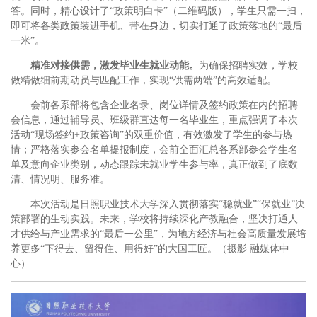
答。同时，精心设计了“政策明白卡”（二维码版），学生只需一扫，
即可将各类政策装进手机、带在身边，切实打通了政策落地的“最后
一米”。
精准对接供需，激发毕业生就业动能。
为确保招聘实效，学校
做精做细前期动员与匹配工作，实现“供需两端”的高效适配。
会前各系部将包含企业名录、岗位详情及签约政策在内的招聘
会信息，通过辅导员、班级群直达每一名毕业生，重点强调了本次
活动“现场签约+政策咨询”的双重价值，有效激发了学生的参与热
情；严格落实参会名单提报制度，会前全面汇总各系部参会学生名
单及意向企业类别，动态跟踪未就业学生参与率，真正做到了底数
清、情况明、服务准。
本次活动是日照职业技术大学深入贯彻落实“稳就业”“保就业”决
策部署的生动实践。未来，学校将持续深化产教融合，坚决打通人
才供给与产业需求的“最后一公里”，为地方经济与社会高质量发展培
养更多“下得去、留得住、用得好”的大国工匠。（摄影 融媒体中
心）