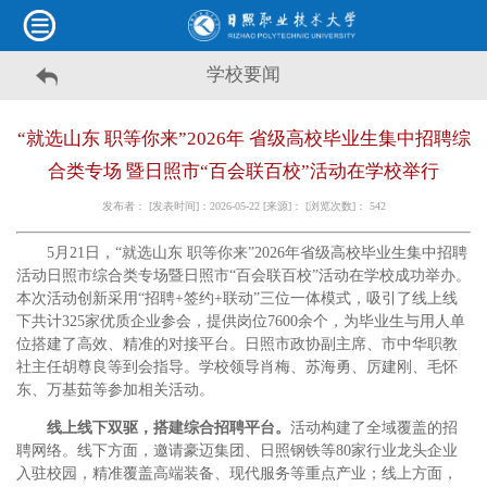
学校要闻
“就选山东 职等你来”2026年 省级高校毕业生集中招聘综
合类专场 暨日照市“百会联百校”活动在学校举行
发布者： [发表时间]：2026-05-22 [来源]： [浏览次数]：
542
5月21日，“就选山东 职等你来”2026年省级高校毕业生集中招聘
活动日照市综合类专场暨日照市“百会联百校”活动在学校成功举办。
本次活动创新采用“招聘+签约+联动”三位一体模式，吸引了线上线
下共计325家优质企业参会，提供岗位7600余个，为毕业生与用人单
位搭建了高效、精准的对接平台。日照市政协副主席、市中华职教
社主任胡尊良等到会指导。学校领导肖梅、苏海勇、厉建刚、毛怀
东、万基茹等参加相关活动。
线上线下双驱，搭建综合招聘平台。
活动构建了全域覆盖的招
聘网络。线下方面，邀请豪迈集团、日照钢铁等80家行业龙头企业
入驻校园，精准覆盖高端装备、现代服务等重点产业；线上方面，