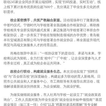
联动245家企业同步开展云端招聘，实现“扫码投递、实时互动”。线
上线下累计发布优质岗位超7600个，充分满足了毕业生多元化的求
职需求。
校企紧密携手，共筑产教融合新篇。
活动现场举行了隆重的集
中签约仪式。宁德时代与学校签署全面战略合作框架协议，将助推
学校相关专业群实现跨越式发展；豪迈集团与学校签署订单班合作
框架协议，进一步夯实了学校在智能制造领域的办学优势；青岛银
丰玖玺城酒店有限公司与学校签署合作就业协议，将全面提升现代
商贸与高端文旅服务人才的培育品质。
肖梅在致辞中表示：“一纸协议签下的是信任、承诺与未来。学
校将以此为契机，全力打造‘校中厂’‘厂中校’，让企业深度参与人才
培养全过程，真正成为校企命运共同体。”
政校企行联动，构建就业服务生态。
本次活动实现了“招聘活
动”与“百会联百校”的深度融合，构建起多方联动的育人新格局。日
照市公共就业和人才服务中心、市工商联等有关领导出席活动，现
场解读最新就业扶持政策，为企业赋能、为就业护航。
为做实做细就业服务，市人社局与学校一起设立了“就业政策咨
询台”。工作人员面对面为毕业生提供“就业创业补贴申领指南”“基层
就业项目（如三支一扶）介绍”以及“档案转递流程图解”等专业解